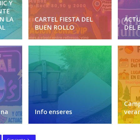
IC Y
NTE
EN LA
CARTEL FIESTA DEL
ACTU
AL
BUEN ROLLO
DEL 
Camp
rna
Info enseres
vera