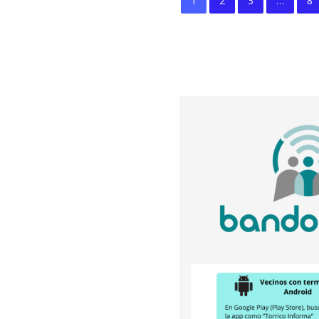
1
2
3
…
8