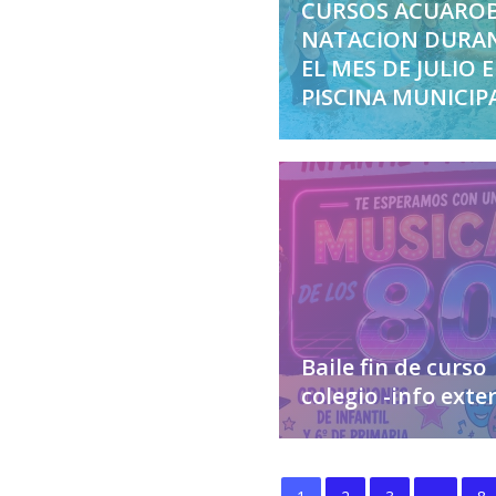
CURSOS ACUAROB
NATACION DURA
EL MES DE JULIO 
PISCINA MUNICIP
Baile fin de curso
colegio -info exte