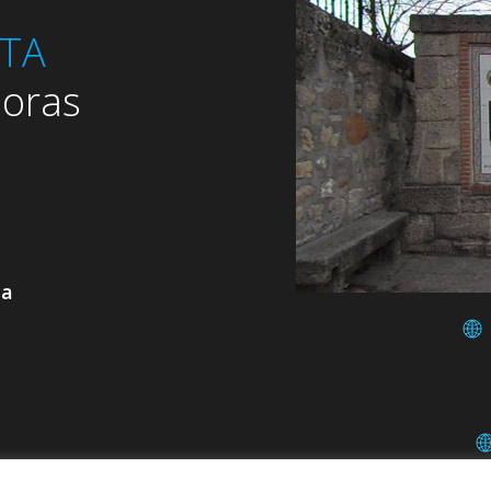
RTA
oras
da