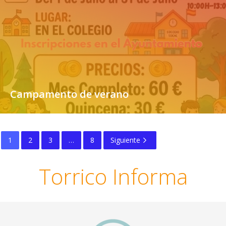
Campamento de verano
1
2
3
…
8
Siguiente
Torrico Informa