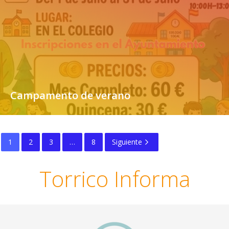
Campamento de verano
1
2
3
…
8
Siguiente
Torrico Informa