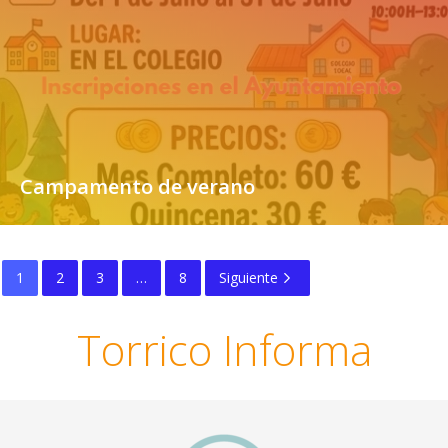
Campamento de verano
1
2
3
…
8
Siguiente
Torrico Informa