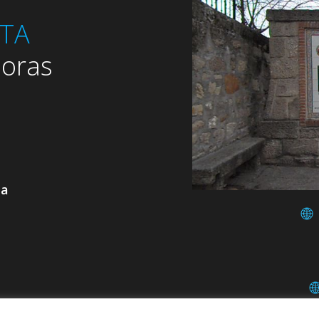
RTA
oras
da