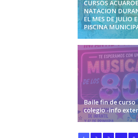
CURSOS ACUAROB
NATACION DURA
EL MES DE JULIO 
PISCINA MUNICIP
Baile fin de curso
colegio -info exte