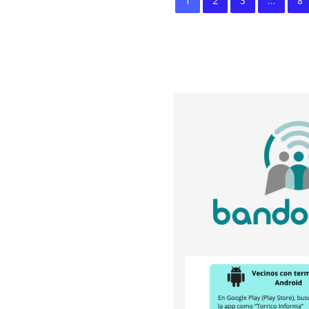
1
2
3
…
8