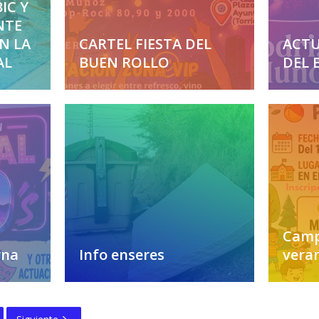
IC Y
NTE
EN LA
CARTEL FIESTA DEL
ACTU
AL
BUEN ROLLO
DEL 
Camp
rna
Info enseres
vera