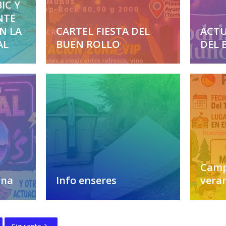
IC Y
NTE
EN LA
CARTEL FIESTA DEL
ACTU
AL
BUEN ROLLO
DEL 
Camp
rna
Info enseres
vera