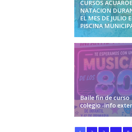
CURSOS ACUAROB
NATACION DURA
EL MES DE JULIO 
PISCINA MUNICIP
Baile fin de curso
colegio -info exte