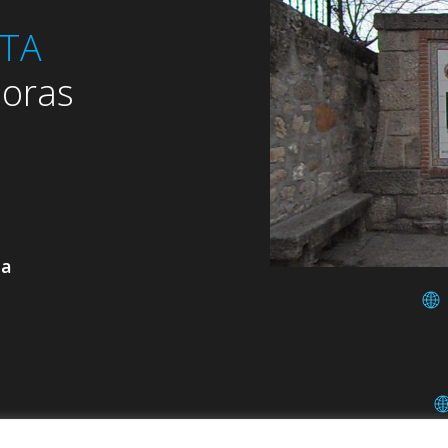
RTA
oras
da