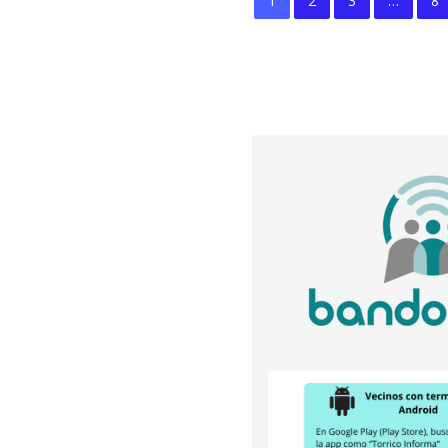
1
2
3
…
8